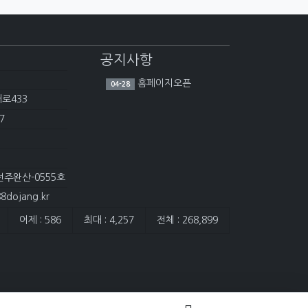
공지사항
홈페이지오픈
04-28
대로433
7
전주완산-0555호
dojang.kr
어제 : 586
최대 : 4,257
전체 : 268,899
담은 개수