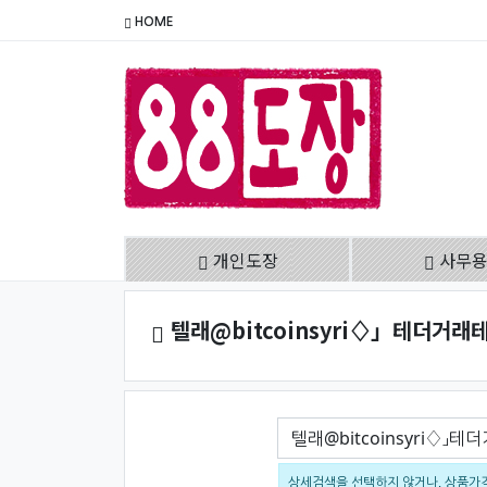
HOME
개인도장
사무
텔래@bitcoinsyri♢」테더거
검색어
상세검색을 선택하지 않거나, 상품가격