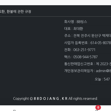
교환, 환불에 관한 규정
회사명 : 88씽스
대표 : 최대환
주소 : 전북 전주시 완산구 백제
사업자 등록번호 : 614-05-8078
전화 : 063-251-9771
팩스 : 0508-944-5787
통신판매업신고번호 : 제 2023-
개인정보관리책임자 : admin@88
접속자집계
오늘 : 547
Copyright ©
8 8 D O J A N G . K R
All rights reserved.
장바구니 
0