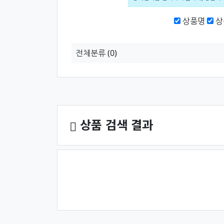
검색범위
상품명
상
전체분류
(0)
상품 정렬
상품 검색 결과