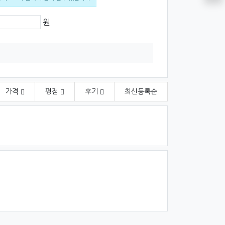
격
원
가격
평점
후기
최신
등록순