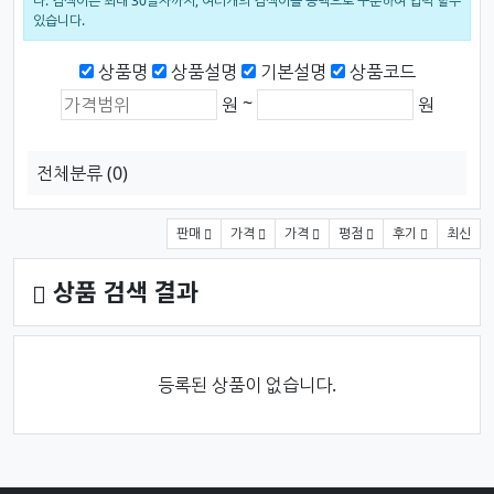
다. 검색어는 최대 30글자까지, 여러개의 검색어를 공백으로 구분하여 입력 할수
있습니다.
검색범위
상품명
상품설명
기본설명
상품코드
상품가격 (원)
최소 가격
최대 가격
~
원
원
전체분류
(0)
상품 정렬
판매
가격
가격
평점
후기
최신
상품 검색 결과
등록된 상품이 없습니다.