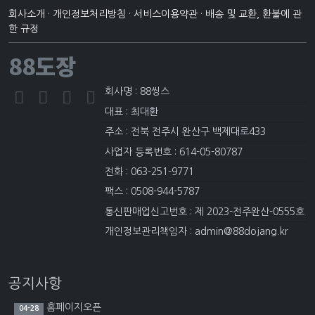
회사소개
·
개인정보처리방침
·
서비스이용약관
·
배송 및 교환, 환불에 관
한 규정
88도장
회사명 : 88씽스
대표 : 최대환
주소 : 전북 전주시 완산구 백제대로433
사업자 등록번호 : 614-05-80787
전화 : 063-251-9771
팩스 : 0508-944-5787
통신판매업신고번호 : 제 2023-전주완산-0555호
개인정보관리책임자 : admin@88dojang.kr
공지사항
홈페이지오픈
04-28