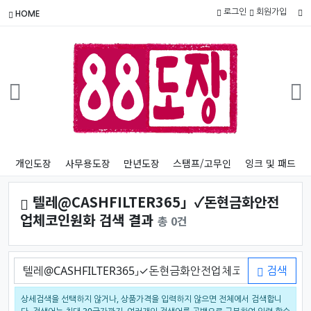
로그인
회원가입
HOME
개인도장
사무용도장
만년도장
스탬프/고무인
잉크 및 패드
텔레@CASHFILTER365」✓돈현금화안전
업체코인원화 검색 결과
총 0건
검색어
검색
상세검색을 선택하지 않거나, 상품가격을 입력하지 않으면 전체에서 검색합니