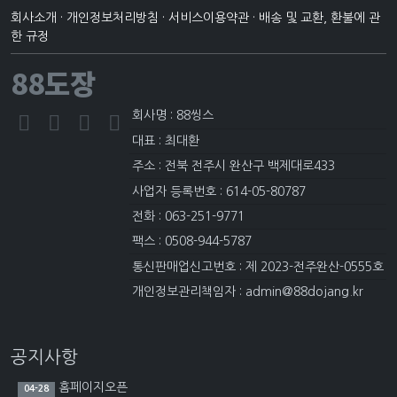
회사소개
·
개인정보처리방침
·
서비스이용약관
·
배송 및 교환, 환불에 관
한 규정
88도장
회사명 : 88씽스
대표 : 최대환
주소 : 전북 전주시 완산구 백제대로433
사업자 등록번호 : 614-05-80787
전화 : 063-251-9771
팩스 : 0508-944-5787
통신판매업신고번호 : 제 2023-전주완산-0555호
개인정보관리책임자 : admin@88dojang.kr
공지사항
홈페이지오픈
04-28