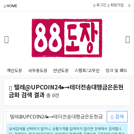
로그인
회원가입
HOME
개인도장
사무용도장
만년도장
스탬프/고무인
잉크 및 패드
텔레@UPCOIN24▸➙테더전송대행금은돈현
금화 검색 결과
총 0건
검색어
검색
상세검색을 선택하지 않거나, 상품가격을 입력하지 않으면 전체에서 검색합니