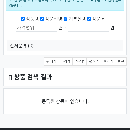
다. 검색어는 최대 30글자까지, 여러개의 검색어를 공백으로 구분하여 입력 할수
있습니다.
검색범위
상품명
상품설명
기본설명
상품코드
상품가격 (원)
최소 가격
최대 가격
~
원
원
전체분류
(0)
상품 정렬
판매
가격
가격
평점
후기
최신
상품 검색 결과
등록된 상품이 없습니다.