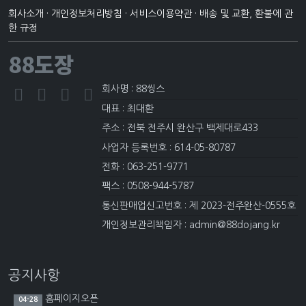
회사소개
·
개인정보처리방침
·
서비스이용약관
·
배송 및 교환, 환불에 관
한 규정
88도장
회사명 : 88씽스
대표 : 최대환
주소 : 전북 전주시 완산구 백제대로433
사업자 등록번호 : 614-05-80787
전화 : 063-251-9771
팩스 : 0508-944-5787
통신판매업신고번호 : 제 2023-전주완산-0555호
개인정보관리책임자 : admin@88dojang.kr
공지사항
홈페이지오픈
04-28