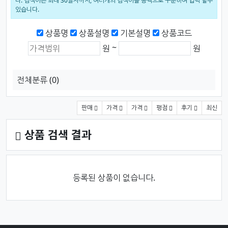
다. 검색어는 최대 30글자까지, 여러개의 검색어를 공백으로 구분하여 입력 할수
있습니다.
검색범위
상품명
상품설명
기본설명
상품코드
상품가격 (원)
최소 가격
최대 가격
~
원
원
전체분류
(0)
상품 정렬
판매
가격
가격
평점
후기
최신
상품 검색 결과
등록된 상품이 없습니다.