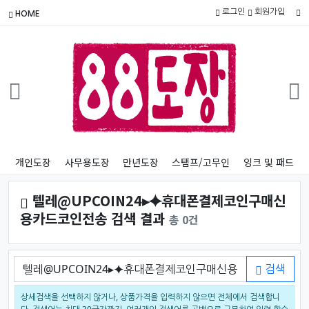
로그인
회원가입
HOME
개인도장
사무용도장
만년도장
스탬프/고무인
잉크 및 패드
텔레@UPCOIN24▸⯌휴대폰결제코인구매신
용카드코인전송 검색 결과
총 0건
검색어
검색
상세검색을 선택하지 않거나, 상품가격을 입력하지 않으면 전체에서 검색합니