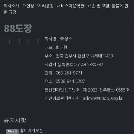
회사소개
·
개인정보처리방침
·
서비스이용약관
·
배송 및 교환, 환불에 관
한 규정
88도장
회사명 : 88씽스
대표 : 최대환
주소 : 전북 전주시 완산구 백제대로433
사업자 등록번호 : 614-05-80787
전화 : 063-251-9771
팩스 : 0508-944-5787
통신판매업신고번호 : 제 2023-전주완산-0555호
개인정보관리책임자 : admin@88dojang.kr
공지사항
홈페이지오픈
04-28