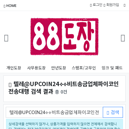
로그인
회원가입
HOME
개인도장
사무용도장
만년도장
스탬프/고무인
잉크 및 패드
텔레@UPCOIN24⟡⟡비트송금업체파이코인
전송대행 검색 결과
총 0건
검색어
검색
상세검색을 선택하지 않거나, 상품가격을 입력하지 않으면 전체에서 검색합니