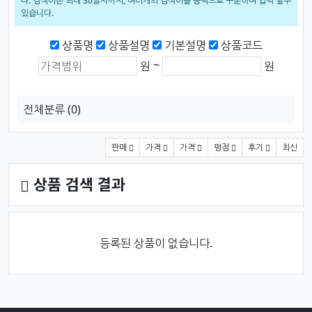
다. 검색어는 최대 30글자까지, 여러개의 검색어를 공백으로 구분하여 입력 할수
있습니다.
검색범위
상품명
상품설명
기본설명
상품코드
상품가격 (원)
최소 가격
최대 가격
~
원
원
전체분류
(0)
상품 정렬
판매
가격
가격
평점
후기
최신
상품 검색 결과
등록된 상품이 없습니다.