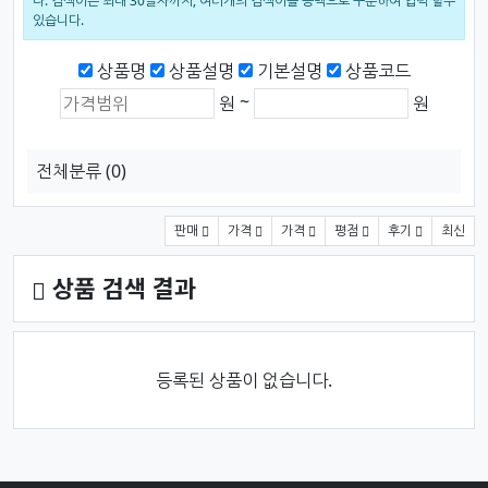
다. 검색어는 최대 30글자까지, 여러개의 검색어를 공백으로 구분하여 입력 할수
있습니다.
검색범위
상품명
상품설명
기본설명
상품코드
상품가격 (원)
최소 가격
최대 가격
~
원
원
전체분류
(0)
상품 정렬
판매
가격
가격
평점
후기
최신
상품 검색 결과
등록된 상품이 없습니다.