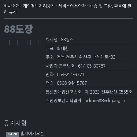
회사소개
·
개인정보처리방침
·
서비스이용약관
·
배송 및 교환, 환불에 관
한 규정
88도장
회사명 : 88씽스
대표 : 최대환
주소 : 전북 전주시 완산구 백제대로433
사업자 등록번호 : 614-05-80787
전화 : 063-251-9771
팩스 : 0508-944-5787
통신판매업신고번호 : 제 2023-전주완산-0555호
개인정보관리책임자 : admin@88dojang.kr
공지사항
홈페이지오픈
04-28