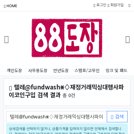
로그인
회원가입
HOME
개인도장
사무용도장
만년도장
스탬프/고무인
잉크 및 패드
텔레@fundwash⨳♢재정거래믹싱대행사파
이코인구입 검색 결과
총 0건
검색어
검색
상세검색을 선택하지 않거나, 상품가격을 입력하지 않으면 전체에서 검색합니