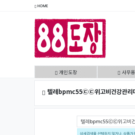
HOME
개인도장
사무
텔레bpmc55㉢㉢위고비건강관리
검색어
상세검색을 선택하지 않거나, 상품가격