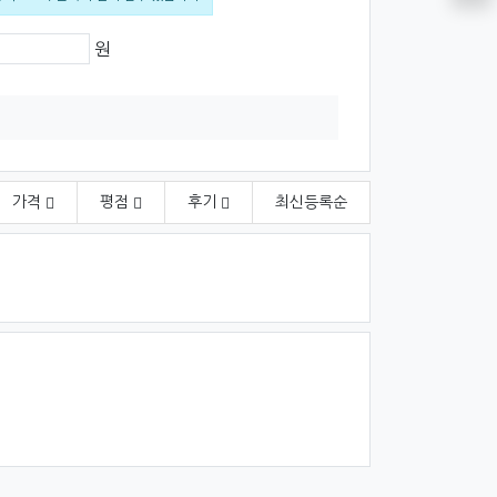
격
원
가격
평점
후기
최신
등록순