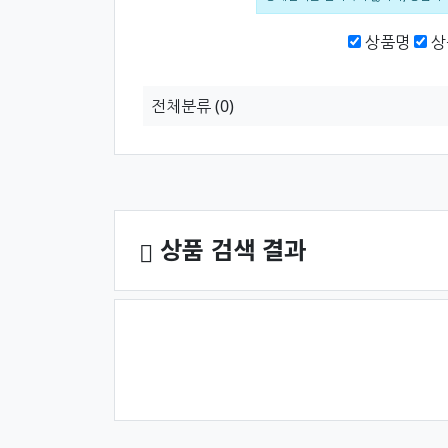
검색범위
상품명
상
전체분류
(0)
상품 정렬
상품 검색 결과