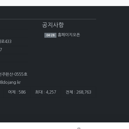
공지사항
홈페이지오픈
04-28
대로433
7
전주완산-0555호
dojang.kr
어제 : 586
최대 : 4,257
전체 : 268,763
담은 개수