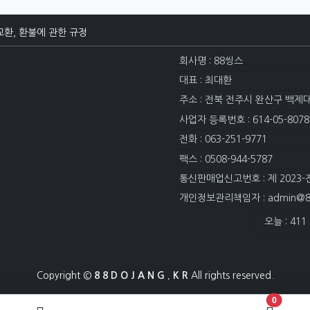
교환, 환불에 관한 규정
회사명 : 88씽스
대표 : 최대환
주소 : 전북 전주시 완산구 백제
사업자 등록번호 : 614-05-8078
전화 : 063-251-9771
팩스 : 0508-944-5787
통신판매업신고번호 : 제 2023-
개인정보관리책임자 : admin@88
접속자집계
오늘 : 411
Copyright ©
8 8 D O J A N G . K R
All rights reserved.
장바구니 
0