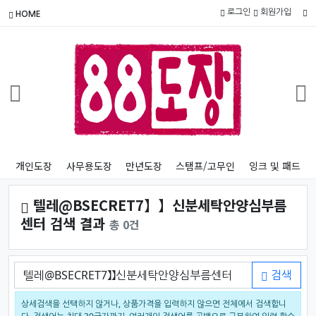
로그인
회원가입
HOME
개인도장
사무용도장
만년도장
스탬프/고무인
잉크 및 패드
텔레@BSECRET7】】신분세탁안양심부름
센터 검색 결과
총 0건
검색어
검색
상세검색을 선택하지 않거나, 상품가격을 입력하지 않으면 전체에서 검색합니