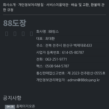
회사소개
·
개인정보처리방침
·
서비스이용약관
·
배송 및 교환, 환불에 관
한 규정
88도장
회사명 : 88씽스
대표 : 최대환
주소 : 전북 전주시 완산구 백제대로433
사업자 등록번호 : 614-05-80787
전화 : 063-251-9771
팩스 : 0508-944-5787
통신판매업신고번호 : 제 2023-전주완산-0555호
개인정보관리책임자 : admin@88dojang.kr
공지사항
홈페이지오픈
04-28