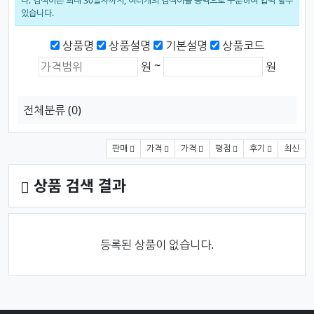
다. 검색어는 최대 30글자까지, 여러개의 검색어를 공백으로 구분하여 입력 할수
있습니다.
검색범위
상품명
상품설명
기본설명
상품코드
상품가격 (원)
최소 가격
최대 가격
~
원
원
전체분류
(0)
상품 정렬
판매
가격
가격
평점
후기
최신
상품 검색 결과
등록된 상품이 없습니다.