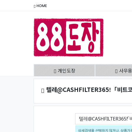
HOME
개인도장
사무
텔레@CASHFILTER365ǃ「비
검색어
상세검색을 선택하지 않거나, 상품가격