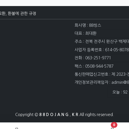
교환, 환불에 관한 규정
회사명 : 88씽스
대표 : 최대환
주소 : 전북 전주시 완산구 백제
사업자 등록번호 : 614-05-8078
전화 : 063-251-9771
팩스 : 0508-944-5787
통신판매업신고번호 : 제 2023-
개인정보관리책임자 : admin@88
접속자집계
오늘 : 92
Copyright ©
8 8 D O J A N G . K R
All rights reserved.
장바구니 
0