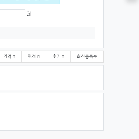
격
원
가격
평점
후기
최신
등록순