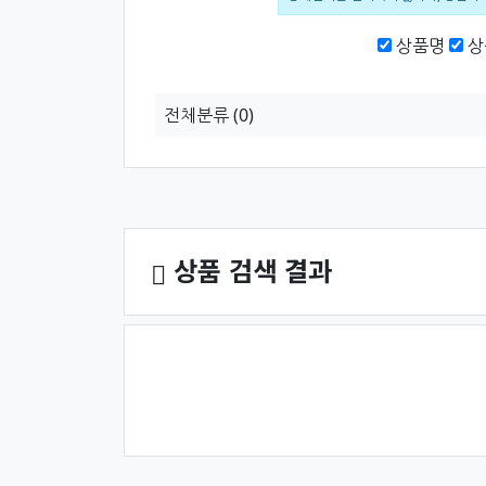
검색범위
상품명
상
전체분류
(0)
상품 정렬
상품 검색 결과