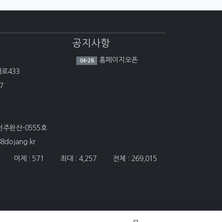
공지사항
홈페이지오픈
04-28
대로433
7
전주완산-0555호
dojang.kr
어제 : 571
최대 : 4,257
전체 : 269,015
담은 개수