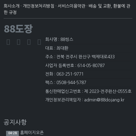
회사소개
·
개인정보처리방침
·
서비스이용약관
·
배송 및 교환, 환불에 관
한 규정
88도장
회사명 : 88씽스
대표 : 최대환
주소 : 전북 전주시 완산구 백제대로433
사업자 등록번호 : 614-05-80787
전화 : 063-251-9771
팩스 : 0508-944-5787
통신판매업신고번호 : 제 2023-전주완산-0555호
개인정보관리책임자 : admin@88dojang.kr
공지사항
홈페이지오픈
04-28