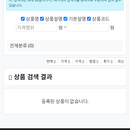
다. 검색어는 최대 30글자까지, 여러개의 검색어를 공백으로 구분하여 입력 할수
있습니다.
검색범위
상품명
상품설명
기본설명
상품코드
상품가격 (원)
최소 가격
최대 가격
~
원
원
전체분류
(0)
상품 정렬
판매
가격
가격
평점
후기
최신
상품 검색 결과
등록된 상품이 없습니다.