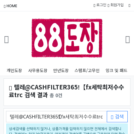
로그인
회원가입
HOME
개인도장
사무용도장
만년도장
스탬프/고무인
잉크 및 패드
텔레@CASHFILTER365ǃ【fx세탁최저수수
료trc 검색 결과
총 0건
검색어
검색
상세검색을 선택하지 않거나, 상품가격을 입력하지 않으면 전체에서 검색합니