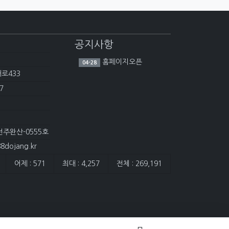
공지사항
홈페이지오픈
04-28
대로433
7
전주완산-0555호
dojang.kr
어제 : 571
최대 : 4,257
전체 : 269,191
담은 개수