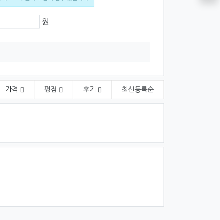
격
원
가격
평점
후기
최신
등록순