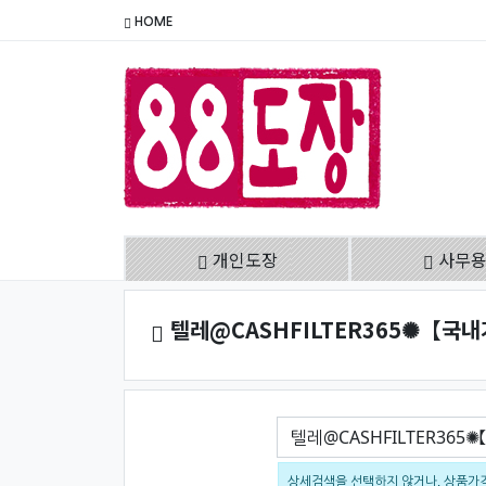
HOME
개인도장
사무
텔레@CASHFILTER365✺【국
검색어
상세검색을 선택하지 않거나, 상품가격