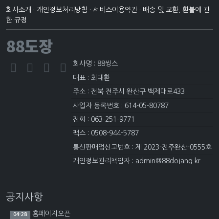
회사소개
·
개인정보처리방침
·
서비스이용약관
·
배송 및 교환, 환불에 관
한 규정
88도장
회사명 : 88씽스
대표 : 최대환
주소 : 전북 전주시 완산구 백제대로433
사업자 등록번호 : 614-05-80787
전화 : 063-251-9771
팩스 : 0508-944-5787
통신판매업신고번호 : 제 2023-전주완산-0555호
개인정보관리책임자 : admin@88dojang.kr
공지사항
홈페이지오픈
04-28