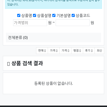
다. 검색어는 최대 30글자까지, 여러개의 검색어를 공백으로 구분하여 입력 할수
있습니다.
검색범위
상품명
상품설명
기본설명
상품코드
상품가격 (원)
최소 가격
최대 가격
~
원
원
전체분류
(0)
상품 정렬
판매
가격
가격
평점
후기
최신
상품 검색 결과
등록된 상품이 없습니다.