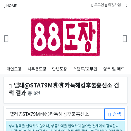
로그인
회원가입
HOME
개인도장
사무용도장
만년도장
스탬프/고무인
잉크 및 패드
텔레@STA79M㉳㉳카톡해킹후불흥신소 검
색 결과
총 0건
검색어
검색
상세검색을 선택하지 않거나, 상품가격을 입력하지 않으면 전체에서 검색합니