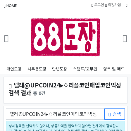
로그인
회원가입
HOME
개인도장
사무용도장
만년도장
스탬프/고무인
잉크 및 패드
텔레@UPCOIN24▸♢리플코인매입코인믹싱
검색 결과
총 0건
검색어
검색
상세검색을 선택하지 않거나, 상품가격을 입력하지 않으면 전체에서 검색합니