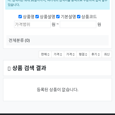
다. 검색어는 최대 30글자까지, 여러개의 검색어를 공백으로 구분하여 입력 할수
있습니다.
검색범위
상품명
상품설명
기본설명
상품코드
상품가격 (원)
최소 가격
최대 가격
~
원
원
전체분류
(0)
상품 정렬
판매
가격
가격
평점
후기
최신
상품 검색 결과
등록된 상품이 없습니다.