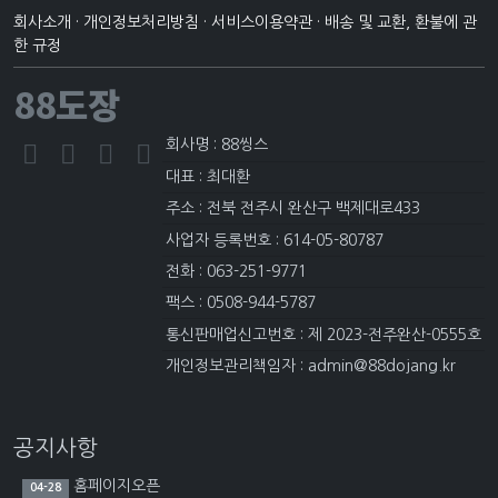
회사소개
·
개인정보처리방침
·
서비스이용약관
·
배송 및 교환, 환불에 관
한 규정
88도장
회사명 : 88씽스
대표 : 최대환
주소 : 전북 전주시 완산구 백제대로433
사업자 등록번호 : 614-05-80787
전화 : 063-251-9771
팩스 : 0508-944-5787
통신판매업신고번호 : 제 2023-전주완산-0555호
개인정보관리책임자 : admin@88dojang.kr
공지사항
홈페이지오픈
04-28