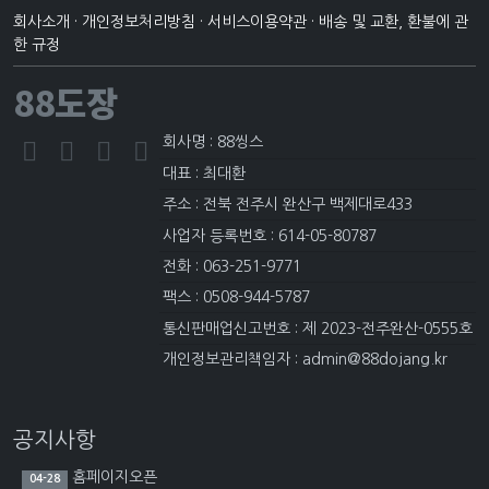
회사소개
·
개인정보처리방침
·
서비스이용약관
·
배송 및 교환, 환불에 관
한 규정
88도장
회사명 : 88씽스
대표 : 최대환
주소 : 전북 전주시 완산구 백제대로433
사업자 등록번호 : 614-05-80787
전화 : 063-251-9771
팩스 : 0508-944-5787
통신판매업신고번호 : 제 2023-전주완산-0555호
개인정보관리책임자 : admin@88dojang.kr
공지사항
홈페이지오픈
04-28