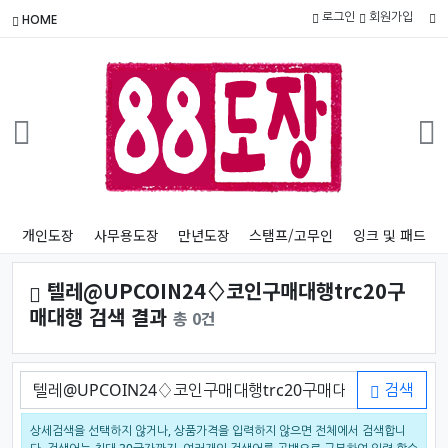
로그인
회원가입
HOME
개인도장
사무용도장
만년도장
스탬프/고무인
잉크 및 패드
텔레@UPCOIN24♢코인구매대행trc20구
매대행 검색 결과
총 0건
검색어
검색
상세검색을 선택하지 않거나, 상품가격을 입력하지 않으면 전체에서 검색합니