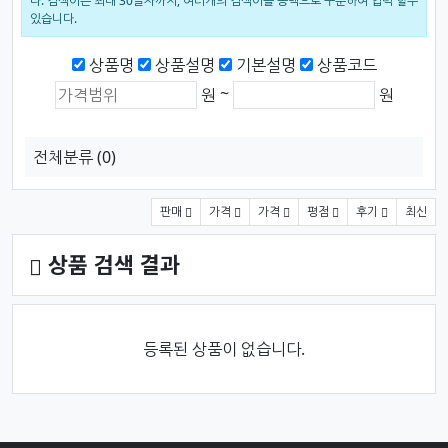
다. 검색어는 최대 30글자까지, 여러개의 검색어를 공백으로 구분하여 입력 할수
있습니다.
검색범위
상품명
상품설명
기본설명
상품코드
상품가격 (원)
최소 가격
최대 가격
~
원
원
전체분류
(0)
상품 정렬
판매
가격
가격
평점
후기
최신
상품 검색 결과
등록된 상품이 없습니다.