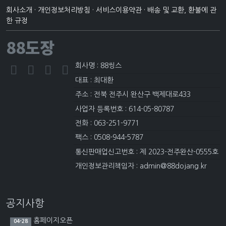
회사소개
·
개인정보처리방침
·
서비스이용약관
·
배송 및 교환, 환불에 관
한 규정
88도장
회사명 : 88씽스
대표 : 최대환
주소 : 전북 전주시 완산구 백제대로433
사업자 등록번호 : 614-05-80787
전화 : 063-251-9771
팩스 : 0508-944-5787
통신판매업신고번호 : 제 2023-전주완산-0555호
개인정보관리책임자 : admin@88dojang.kr
공지사항
홈페이지오픈
04-28