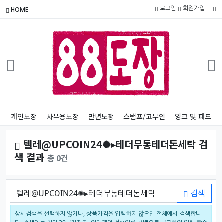
로그인
회원가입
HOME
개인도장
사무용도장
만년도장
스탬프/고무인
잉크 및 패드
텔레@UPCOIN24✺▸테더무통테더돈세탁 검
색 결과
총 0건
검색어
검색
상세검색을 선택하지 않거나, 상품가격을 입력하지 않으면 전체에서 검색합니