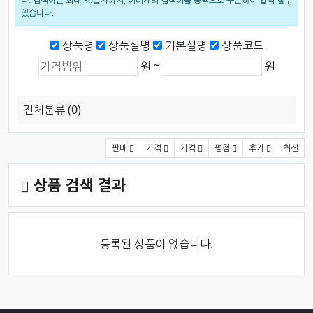
다. 검색어는 최대 30글자까지, 여러개의 검색어를 공백으로 구분하여 입력 할수
있습니다.
검색범위
상품명
상품설명
기본설명
상품코드
상품가격 (원)
최소 가격
최대 가격
~
원
원
전체분류
(0)
상품 정렬
판매
가격
가격
평점
후기
최신
상품 검색 결과
등록된 상품이 없습니다.