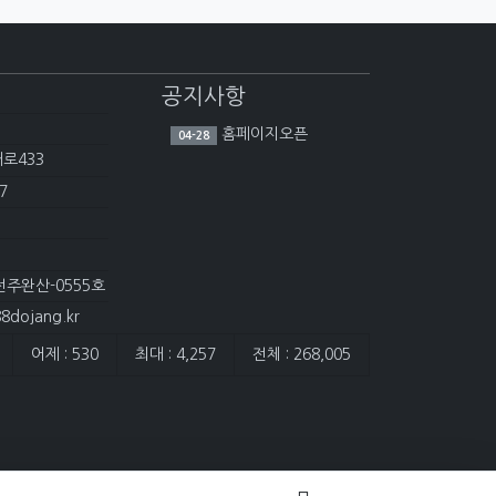
공지사항
홈페이지오픈
04-28
대로433
7
전주완산-0555호
dojang.kr
어제 : 530
최대 : 4,257
전체 : 268,005
담은 개수