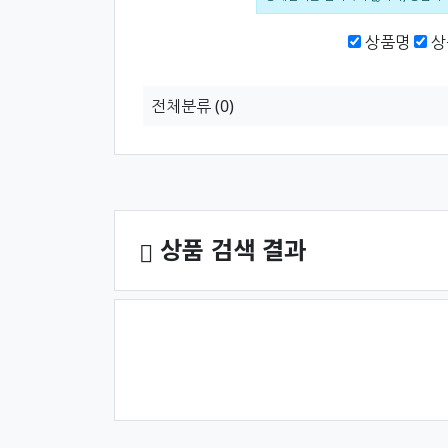
검색범위
상품명
상
전체분류
(0)
상품 정렬
상품 검색 결과