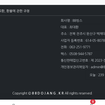
교환, 환불에 관한 규정
회사명 : 88씽스
대표 : 최대환
주소 : 전북 전주시 완산구 백제
사업자 등록번호 : 614-05-8078
전화 : 063-251-9771
팩스 : 0508-944-5787
통신판매업신고번호 : 제 2023-
개인정보관리책임자 : admin@88
접속자집계
오늘 : 239
Copyright ©
8 8 D O J A N G . K R
All rights reserved.
장바구니 
0