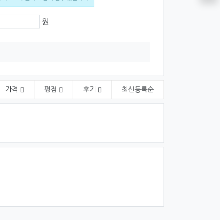
격
원
가격
평점
후기
최신
등록순