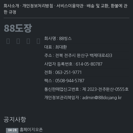
회사소개
·
개인정보처리방침
·
서비스이용약관
·
배송 및 교환, 환불에 관
한 규정
88도장
회사명 : 88씽스
대표 : 최대환
주소 : 전북 전주시 완산구 백제대로433
사업자 등록번호 : 614-05-80787
전화 : 063-251-9771
팩스 : 0508-944-5787
통신판매업신고번호 : 제 2023-전주완산-0555호
개인정보관리책임자 : admin@88dojang.kr
공지사항
홈페이지오픈
04-28