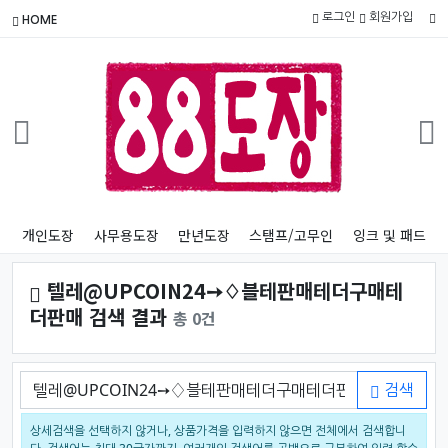
로그인
회원가입
HOME
개인도장
사무용도장
만년도장
스탬프/고무인
잉크 및 패드
텔레@UPCOIN24➙♢블테판매테더구매테
더판매 검색 결과
총 0건
검색어
검색
상세검색을 선택하지 않거나, 상품가격을 입력하지 않으면 전체에서 검색합니