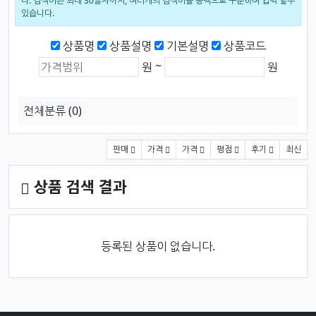
다. 검색어는 최대 30글자까지, 여러개의 검색어를 공백으로 구분하여 입력 할수
있습니다.
검색범위
상품명
상품설명
기본설명
상품코드
상품가격 (원)
최소 가격
최대 가격
~
원
원
전체분류
(0)
상품 정렬
판매
가격
가격
평점
후기
최신
상품 검색 결과
등록된 상품이 없습니다.