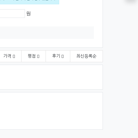
격
원
가격
평점
후기
최신
등록순