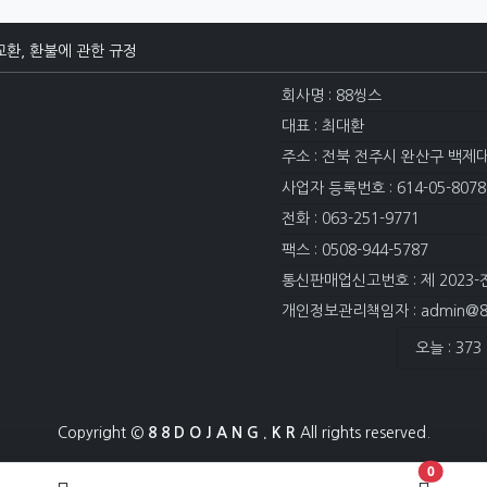
교환, 환불에 관한 규정
회사명 : 88씽스
대표 : 최대환
주소 : 전북 전주시 완산구 백제
사업자 등록번호 : 614-05-8078
전화 : 063-251-9771
팩스 : 0508-944-5787
통신판매업신고번호 : 제 2023-
개인정보관리책임자 : admin@88
접속자집계
오늘 : 373
Copyright ©
8 8 D O J A N G . K R
All rights reserved.
장바구니 
0