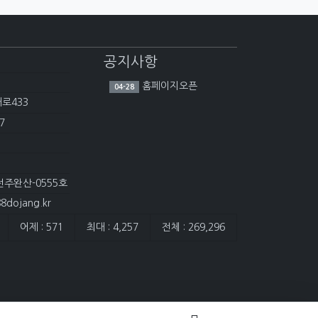
공지사항
홈페이지오픈
04-28
대로433
7
전주완산-0555호
dojang.kr
어제 : 571
최대 : 4,257
전체 : 269,296
담은 개수