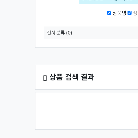
검색범위
상품명
상
전체분류
(0)
상품 정렬
상품 검색 결과