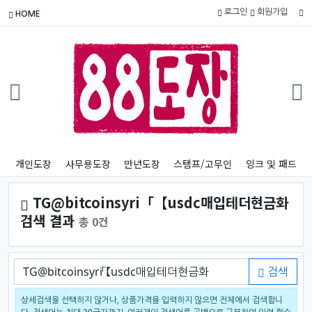
로그인
회원가입
HOME
개인도장
사무용도장
만년도장
스탬프/고무인
잉크 및 패드
TG@bitcoinsyri「【usdc매입테더현금화
검색 결과
총 0건
검색어
검색
상세검색을 선택하지 않거나, 상품가격을 입력하지 않으면 전체에서 검색합니