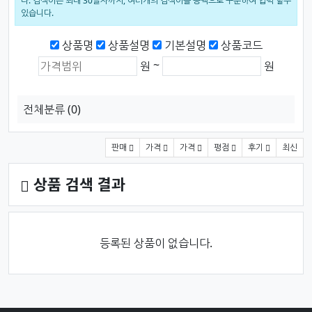
다. 검색어는 최대 30글자까지, 여러개의 검색어를 공백으로 구분하여 입력 할수
있습니다.
검색범위
상품명
상품설명
기본설명
상품코드
상품가격 (원)
최소 가격
최대 가격
~
원
원
전체분류
(0)
상품 정렬
판매
가격
가격
평점
후기
최신
상품 검색 결과
등록된 상품이 없습니다.