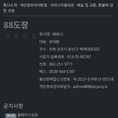
회사소개
·
개인정보처리방침
·
서비스이용약관
·
배송 및 교환, 환불에 관
한 규정
88도장
회사명 : 88씽스
대표 : 최대환
주소 : 전북 전주시 완산구 백제대로433
사업자 등록번호 : 614-05-80787
전화 : 063-251-9771
팩스 : 0508-944-5787
통신판매업신고번호 : 제 2023-전주완산-0555호
개인정보관리책임자 : admin@88dojang.kr
공지사항
홈페이지오픈
04-28