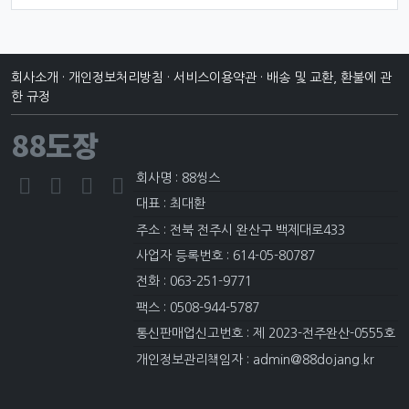
회사소개
·
개인정보처리방침
·
서비스이용약관
·
배송 및 교환, 환불에 관
한 규정
88도장
회사명 : 88씽스
대표 : 최대환
주소 : 전북 전주시 완산구 백제대로433
사업자 등록번호 : 614-05-80787
전화 : 063-251-9771
팩스 : 0508-944-5787
통신판매업신고번호 : 제 2023-전주완산-0555호
개인정보관리책임자 : admin@88dojang.kr