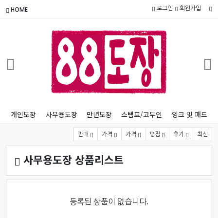
로그인
회원가입
HOME
개인도장
사무용도장
만년도장
스탬프/고무인
잉크 및 패드
상품 정렬
판매
가격
가격
평점
후기
최신
사무용도장 상품리스트
등록된 상품이 없습니다.