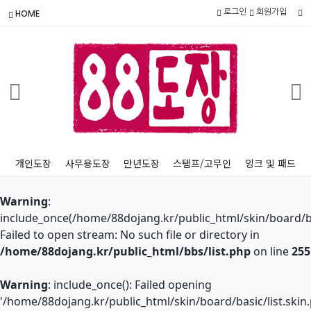
로그인
회원가입
HOME
개인도장
사무용도장
만년도장
스탬프/고무인
잉크 및 패드
Warning
:
include_once(/home/88dojang.kr/public_html/skin/board/bas
Failed to open stream: No such file or directory in
/home/88dojang.kr/public_html/bbs/list.php
on line
255
Warning
: include_once(): Failed opening
'/home/88dojang.kr/public_html/skin/board/basic/list.skin