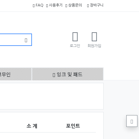
FAQ
사용후기
상품문의
장바구니
로그인
회원가입
고무인
잉크 및 패드
소 계
포인트