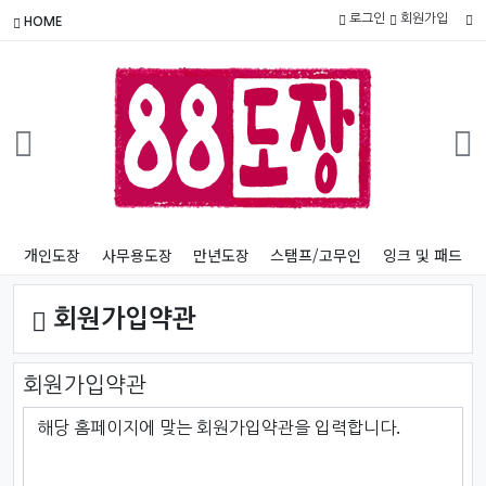
로그인
회원가입
HOME
개인도장
사무용도장
만년도장
스탬프/고무인
잉크 및 패드
회원가입약관
회원가입약관