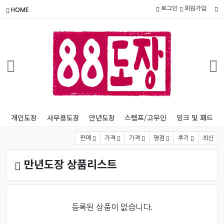
로그인
회원가입
HOME
개인도장
사무용도장
만년도장
스탬프/고무인
잉크 및 패드
상품 정렬
판매
가격
가격
평점
후기
최신
만년도장 상품리스트
등록된 상품이 없습니다.