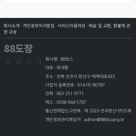
회사소개
·
개인정보처리방침
·
서비스이용약관
·
배송 및 교환, 환불에 관
한 규정
88도장
회사명 : 88씽스
대표 : 최대환
주소 : 전북 전주시 완산구 백제대로433
사업자 등록번호 : 614-05-80787
전화 : 063-251-9771
팩스 : 0508-944-5787
통신판매업신고번호 : 제 2023-전주완산-0555호
개인정보관리책임자 : admin@88dojang.kr